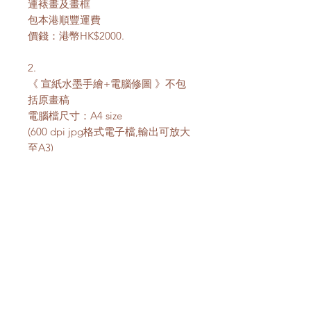
連裱畫及畫框
包本港順豐運費
價錢：港幣HK$2000.
2.
《 宣紙水墨手繪+電腦修圖 》不包
括原畫稿
電腦檔尺寸：A4 size
(600 dpi jpg格式電子檔,輸出可放大
至A3)
* 成品圖檔會以電郵傳送給你
價錢：港幣HK$1200.
製作期：
* 全額付款後才正式繪製草圖，構圖如
有任何提議請於畫草稿前提出
* 草圖可修改一次，確定後才正式畫彩
稿
* 繪畫製作時間：草圖至電腦修圖完成