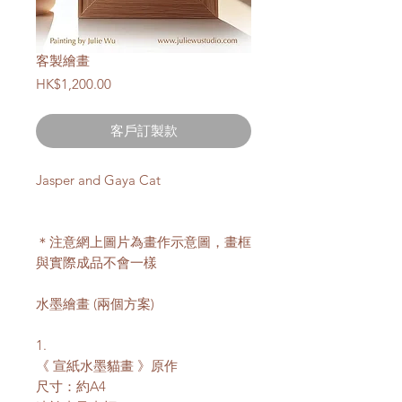
客製繪畫
價
HK$1,200.00
格
客戶訂製款
Jasper and Gaya Cat
＊注意網上圖片為畫作示意圖，畫框
與實際成品不會一樣
水墨繪畫 (兩個方案)
1.
《 宣紙水墨貓畫 》原作
尺寸：約A4