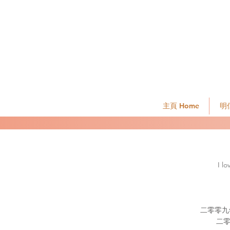
主頁 Home
明信
I l
二零零九
二