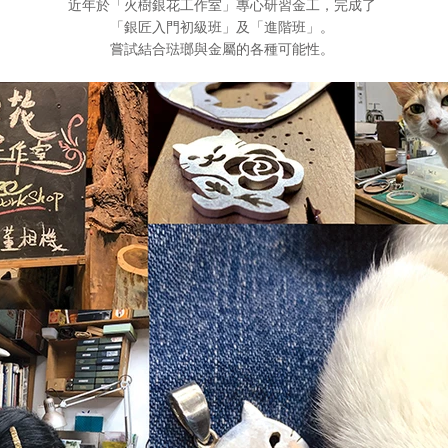
近年於「火樹銀花工作室」專心研習金工，完成了
「銀匠入門初級班」及「進階班」。
​嘗試結合琺瑯與金屬的各種可能性。