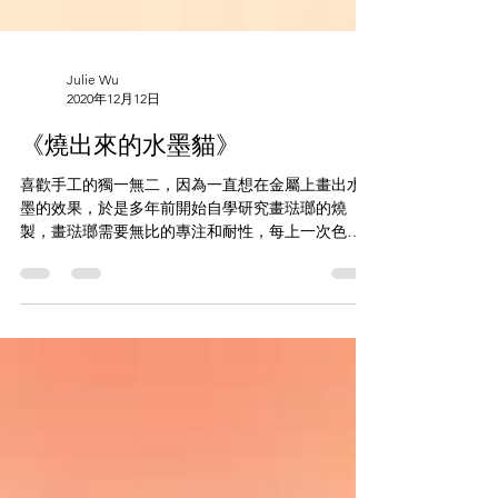
Julie Wu
2020年12月12日
《燒出來的水墨貓》
喜歡手工的獨一無二，因為一直想在金屬上畫出水
墨的效果，於是多年前開始自學研究畫琺瑯的燒
製，畫琺瑯需要無比的專注和耐性，每上一次色，
都要經過攝氏七百度以上反覆多次窰燒而成，是無
可取代的手作溫度。 111220 #paintedenamel
#handcraft...