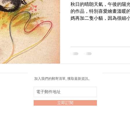
秋日的晴朗天氣，午後的陽
的作品，特別喜愛繪畫溫暖
媽再加二隻小貓，因為很細
非常喜歡這心靈治癒的過程。❤️ 1
你畫冊封面 #冥想時刻 #水墨
加入我們的郵寄清單, 獲取最新資訊。
立即訂閱