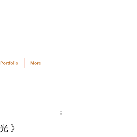
ortfolio
More
光 》