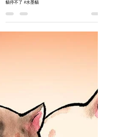
《 抱抱三色貓尾 》
轉眼間原來已到立冬的季節了，涼浸浸的天氣，小
心不要著涼啊！❤️ 071120 #立冬 #記得著多件衫 #畫
貓停不了 #水墨貓