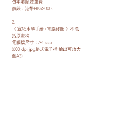
包本港順豐運費
價錢：港幣HK$2000.
2.
《 宣紙水墨手繪+電腦修圖 》不包
括原畫稿
電腦檔尺寸：A4 size
(600 dpi jpg格式電子檔,輸出可放大
至A3)
* 成品圖檔會以電郵傳送
價錢：港幣HK$1200.
製作期：
按個別繪畫構圖複雜程度而定
查詢詳情請 inbox message或
電郵 juliewustudio@gmail.com
加入我們的郵寄清單, 獲取最新資訊。