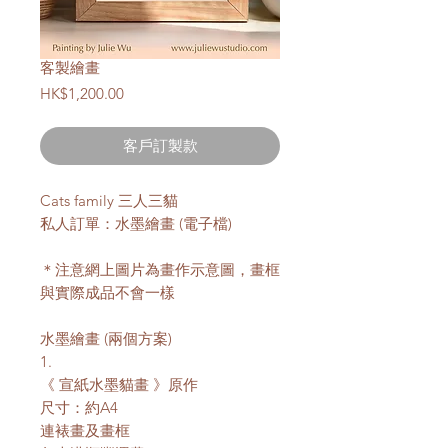
客製繪畫
價
HK$1,200.00
格
客戶訂製款
Cats family 三人三貓
私人訂單：水墨繪畫 (電子檔)
＊注意網上圖片為畫作示意圖，畫框
與實際成品不會一樣
水墨繪畫 (兩個方案)
1.
《 宣紙水墨貓畫 》原作
尺寸：約A4
連裱畫及畫框